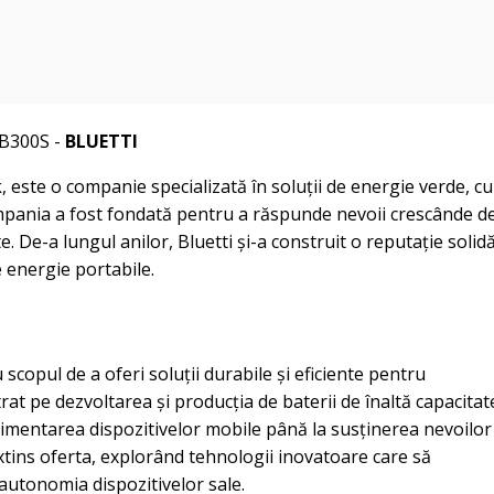
 B300S -
BLUETTI
 este o companie specializată în soluții de energie verde, cu
mpania a fost fondată pentru a răspunde nevoii crescânde d
. De-a lungul anilor, Bluetti și-a construit o reputație solid
e energie portabile.
scopul de a oferi soluții durabile și eficiente pentru
rat pe dezvoltarea și producția de baterii de înaltă capacitat
a alimentarea dispozitivelor mobile până la susținerea nevoilor
 extins oferta, explorând tehnologii inovatoare care să
 autonomia dispozitivelor sale.