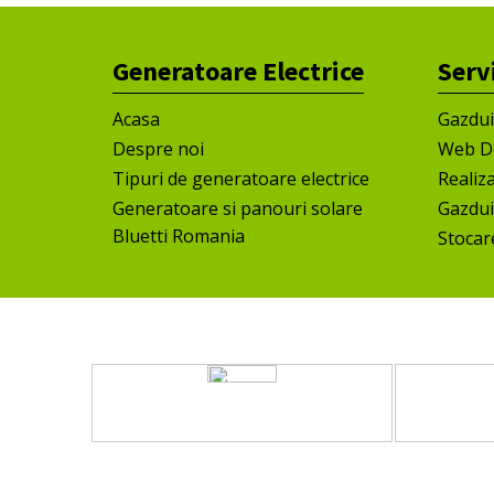
Generatoare Electrice
Serv
Acasa
Gazdu
Despre noi
Web D
Tipuri de generatoare electrice
Realiz
Generatoare si panouri solare
Gazdui
Bluetti Romania
Stocar