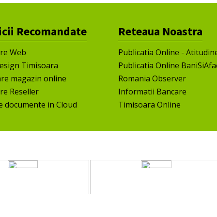
icii Recomandate
Reteaua Noastra
ire Web
Publicatia Online - Atitudin
esign Timisoara
Publicatia Online BaniSiAfa
are magazin online
Romania Observer
re Reseller
Informatii Bancare
e documente in Cloud
Timisoara Online