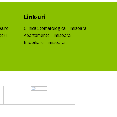
Link-uri
ea.ro
Clinica Stomatologica Timisoara
ceri
Apartamente Timisoara
Imobiliare Timisoara