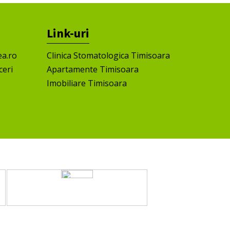
Link-uri
ea.ro
Clinica Stomatologica Timisoara
ceri
Apartamente Timisoara
Imobiliare Timisoara