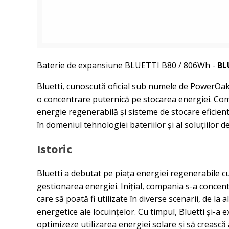
Baterie de expansiune BLUETTI B80 / 806Wh -
BL
Bluetti, cunoscută oficial sub numele de PowerOak,
o concentrare puternică pe stocarea energiei. Co
energie regenerabilă și sisteme de stocare eficiente
în domeniul tehnologiei bateriilor și al soluțiilor d
Istoric
Bluetti a debutat pe piața energiei regenerabile cu 
gestionarea energiei. Inițial, compania s-a concent
care să poată fi utilizate în diverse scenarii, de l
energetice ale locuințelor. Cu timpul, Bluetti și-a
optimizeze utilizarea energiei solare și să crească