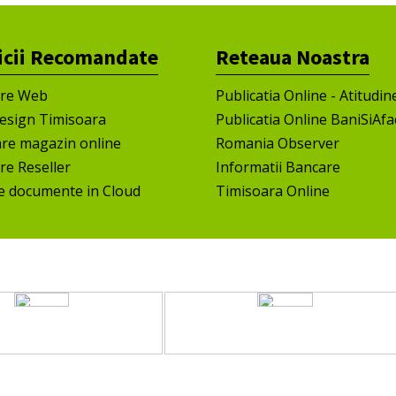
icii Recomandate
Reteaua Noastra
ire Web
Publicatia Online - Atitudin
esign Timisoara
Publicatia Online BaniSiAfa
are magazin online
Romania Observer
re Reseller
Informatii Bancare
e documente in Cloud
Timisoara Online