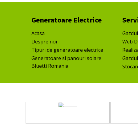
Generatoare Electrice
Serv
Acasa
Gazdu
Despre noi
Web D
Tipuri de generatoare electrice
Realiz
Generatoare si panouri solare
Gazdui
Bluetti Romania
Stocar