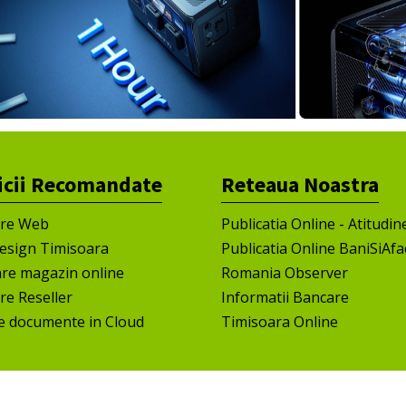
icii Recomandate
Reteaua Noastra
ire Web
Publicatia Online - Atitudin
esign Timisoara
Publicatia Online BaniSiAfa
are magazin online
Romania Observer
re Reseller
Informatii Bancare
e documente in Cloud
Timisoara Online